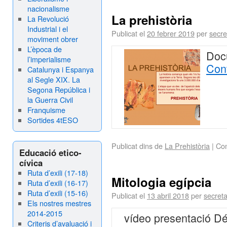
nacionalisme
La prehistòria
La Revolució
Industrial i el
Publicat el
20 febrer 2019
per
secre
moviment obrer
L’època de
Docu
l’imperialisme
Cont
Catalunya i Espanya
al Segle XIX. La
Segona República i
la Guerra Civil
Franquisme
Sortides 4tESO
Publicat dins de
La Prehistòria
|
Com
Educació etico-
cívica
Ruta d’exili (17-18)
Mitologia egípcia
Ruta d’exili (16-17)
Ruta d’exili (15-16)
Publicat el
13 abril 2018
per
secreta
Els nostres mestres
2014-2015
vídeo presentació D
Criteris d’avaluació i