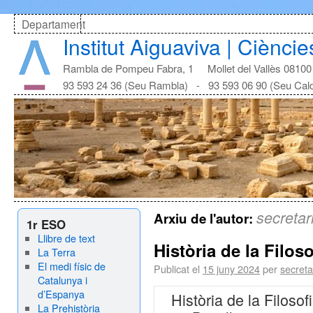
Departament
Institut Aiguaviva | Cièncie
Rambla de Pompeu Fabra, 1 Mollet del Vallès 08100
93 593 24 36 (Seu Rambla) - 93 593 06 90 (Seu Cal
secretar
Arxiu de l'autor:
1r ESO
Llibre de text
Història de la Filoso
La Terra
El medi físic de
Publicat el
15 juny 2024
per
secreta
Catalunya i
d’Espanya
Història de la Filosof
La Prehistòria