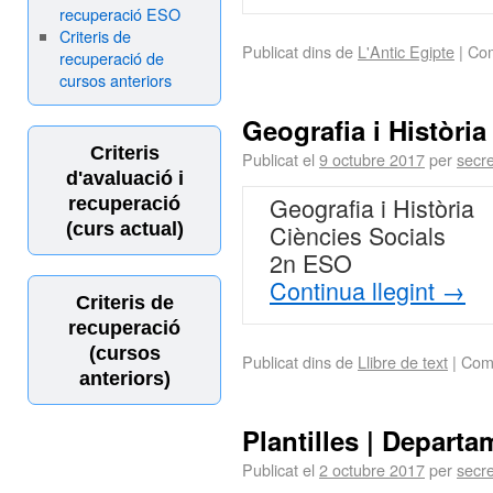
recuperació ESO
Criteris de
Publicat dins de
L'Antic Egipte
|
Com
recuperació de
cursos anteriors
Geografia i Històri
Criteris
Publicat el
9 octubre 2017
per
secre
d'avaluació i
Geografia i Història
recuperació
(curs actual)
Ciències Socials
2n ESO
Continua llegint
→
Criteris de
recuperació
(cursos
Publicat dins de
Llibre de text
|
Come
anteriors)
Plantilles | Depart
Publicat el
2 octubre 2017
per
secre