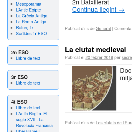
2n Batxillerat
Mesopotamia
Continua llegint
→
L’Antic Egipte
La Grècia Antiga
La Roma Antiga
Reforç 1r
Publicat dins de
General
|
Comentar
Sortides 1r ESO
La ciutat medieval
2n ESO
Publicat el
20 febrer 2019
per
secre
Llibre de text
Doc
mit
3r ESO
Llibre de text
4t ESO
Llibre de text
L’Antic Règim. El
segle XVIII. La
Publicat dins de
Les ciutats de l'Eu
Revolució Francesa
Liberalisme i