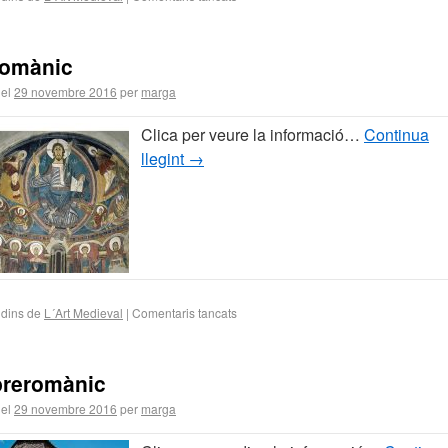
romànic
 el
29 novembre 2016
per
marga
Clica per veure la informació…
Continua
llegint
→
 dins de
L´Art Medieval
|
Comentaris tancats
preromànic
 el
29 novembre 2016
per
marga