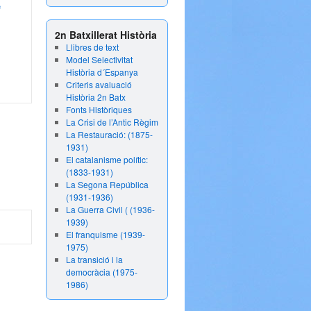
a
2n Batxillerat Història
Llibres de text
Model Selectivitat
Història d´Espanya
Criteris avaluació
Història 2n Batx
Fonts Històriques
La Crisi de l’Antic Règim
La Restauració: (1875-
1931)
El catalanisme polític:
(1833-1931)
La Segona República
(1931-1936)
La Guerra Civil ( (1936-
1939)
El franquisme (1939-
1975)
La transició i la
democràcia (1975-
1986)