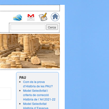
PAU
Com és la prova
d’Història de les PAU?
Model Selectivitat i
criteris de correcció
Història de l´Art 2021-22
Model Selectivitat
Història d´Espanya