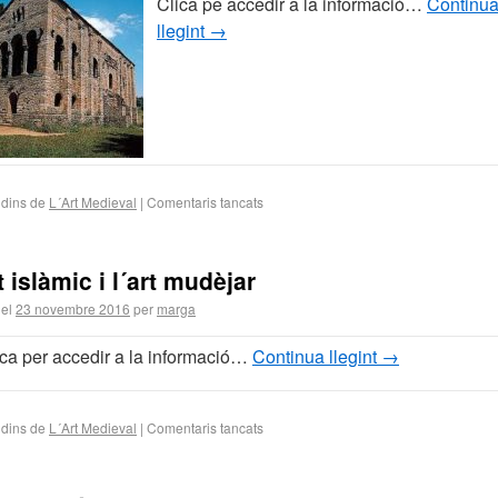
Clica pe accedir a la informació…
Continu
llegint
→
 dins de
L´Art Medieval
|
Comentaris tancats
t islàmic i l´art mudèjar
 el
23 novembre 2016
per
marga
ica per accedir a la informació…
Continua llegint
→
 dins de
L´Art Medieval
|
Comentaris tancats