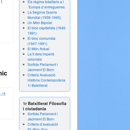
 (
Els règims totalitaris a l
´Europa d´entreguerres
La Segona Guerra
Mundial (1939-1945)
Un Món Bipolar
El bloc capitalista (1945-
1991)
El bloc comunista
(1947-1991)
El Món Actual
La fi dels imperis
colonials
Sortida Parlament i
Jaciment El Born
nic
Criteris Avaluació
Història Contemporània
1r Batxillerat
t
→
1r Batxillerat Filosofia
i ciutadania
Sortida Parlament i
Jaciment El Born
Criteris d’avaluació
Fil./Psic./Soc.