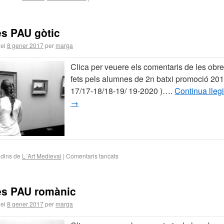
s PAU gòtic
 el
8 gener 2017
per
marga
Clica per veuere els comentaris de les obre
fets pels alumnes de 2n batxi promoció 201
17/17-18/18-19/ 19-2020 )….
Continua llegi
→
 dins de
L´Art Medieval
|
Comentaris tancats
es PAU romànic
 el
8 gener 2017
per
marga