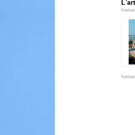
L´ar
Publicat
Publicat