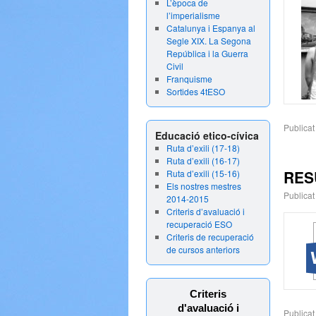
L’època de
l’imperialisme
Catalunya i Espanya al
Segle XIX. La Segona
República i la Guerra
Civil
Franquisme
Sortides 4tESO
Publicat
Educació etico-cívica
Ruta d’exili (17-18)
Ruta d’exili (16-17)
RESU
Ruta d’exili (15-16)
Els nostres mestres
Publicat
2014-2015
Criteris d’avaluació i
recuperació ESO
Criteris de recuperació
de cursos anteriors
Criteris
d'avaluació i
Publicat