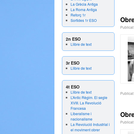
La Grècia Antiga
La Roma Antiga
Reforç 1r
Obre
Sortides 1r ESO
Publicat
2n ESO
Llibre de text
3r ESO
Llibre de text
4t ESO
Llibre de text
Publicat
L’Antic Règim. El segle
XVIII. La Revolució
Francesa
Obr
Liberalisme i
nacionalisme
Publicat
La Revolució Industrial i
el moviment obrer