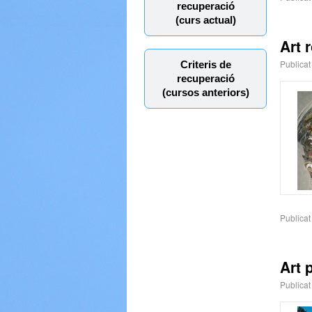
recuperació
(curs actual)
Art 
Publicat
Criteris de
recuperació
(cursos anteriors)
Publicat
Art 
Publicat