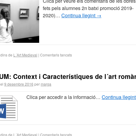
Clica per veure els comentaris de les obres
fets pels alumnes 2n batxi promoció 2019-
2020)…
Continua llegint
→
 dins de
L´Art Medieval
|
Comentaris tancats
M: Context i Característiques de l´art romà
 el
9 desembre 2016
per
marga
Clica per accedir a la informació…
Continua llegin
 dins de
L´Art Medieval
|
Comentaris tancats