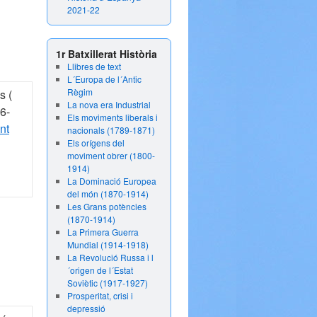
2021-22
1r Batxillerat Història
Llibres de text
L´Europa de l´Antic
Règim
s (
La nova era Industrial
6-
Els moviments liberals i
nt
nacionals (1789-1871)
Els orígens del
moviment obrer (1800-
1914)
La Dominació Europea
del món (1870-1914)
Les Grans potències
(1870-1914)
La Primera Guerra
Mundial (1914-1918)
La Revolució Russa i l
´origen de l´Estat
Soviètic (1917-1927)
Prosperitat, crisi i
depressió