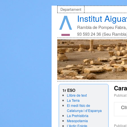
Departament
Institut Aigu
Rambla de Pompeu Fabra, 
93 593 24 36 (Seu Rambla
Cara
1r ESO
Llibre de text
Publicat
La Terra
El medi físic de
Cl
Catalunya i d’Espanya
La Prehistòria
Mesopotamia
Publicat
L’Antic Egipte