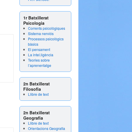
1r Batxillerat
Psicologia
Corrents psicològiques
Sistema nerviós
Processos psicològics
bàsics
El pensament
La intel.ligència
Teories sobre
l’aprenentatge
2n Batxillerat
Filosofia
Llibre de text
2n Batxillerat
Geografia
Llibre de text
Orientacions Geografia