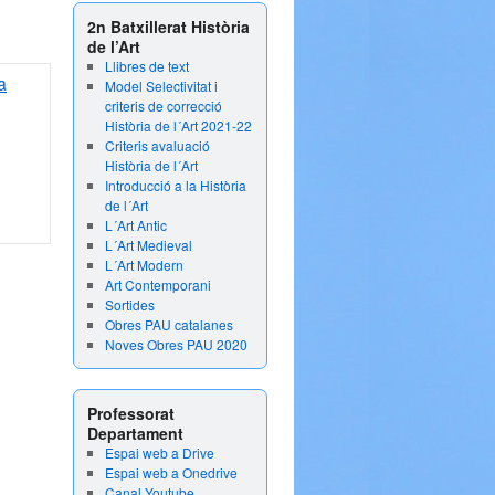
2n Batxillerat Història
de l’Art
Llibres de text
a
Model Selectivitat i
criteris de correcció
Història de l´Art 2021-22
Criteris avaluació
Història de l´Art
Introducció a la Història
de l´Art
L´Art Antic
L´Art Medieval
L´Art Modern
Art Contemporani
Sortides
Obres PAU catalanes
Noves Obres PAU 2020
Professorat
Departament
Espai web a Drive
Espai web a Onedrive
Canal Youtube