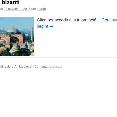
t bizantí
 el
20 novembre 2016
per
marga
Clica per accedir a la informació…
Continu
llegint
→
 dins de
L´Art Medieval
|
Comentaris tancats