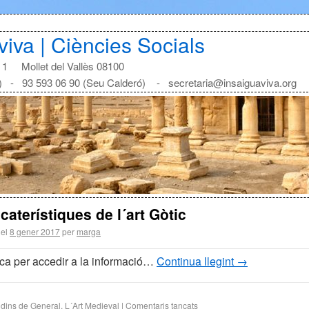
aviva | Ciències Socials
1 Mollet del Vallès 08100
) - 93 593 06 90 (Seu Calderó) - secretaria@insaiguaviva.org
caterístiques de l´art Gòtic
 el
8 gener 2017
per
marga
ica per accedir a la informació…
Continua llegint
→
 dins de
General
,
L´Art Medieval
|
Comentaris tancats