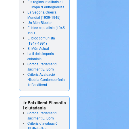
Els règims totalitaris a l
´Europa d´entreguerres
La Segona Guerra
Mundial (1939-1945)
Un Món Bipolar
El bloc capitalista (1945-
1991)
El bloc comunista
(1947-1991)
El Món Actual
La fi dels imperis
colonials
Sortida Parlament i
Jaciment El Born
Criteris Avaluació
Història Contemporània
1r Batxillerat
1r Batxillerat Filosofia
i ciutadania
Sortida Parlament i
Jaciment El Born
Criteris d’avaluació
Fil./Psic./Soc.