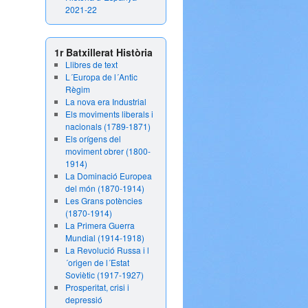
2021-22
1r Batxillerat Història
Llibres de text
L´Europa de l´Antic
Règim
La nova era Industrial
Els moviments liberals i
nacionals (1789-1871)
Els orígens del
moviment obrer (1800-
1914)
La Dominació Europea
del món (1870-1914)
Les Grans potències
(1870-1914)
La Primera Guerra
Mundial (1914-1918)
La Revolució Russa i l
´origen de l´Estat
Soviètic (1917-1927)
Prosperitat, crisi i
depressió