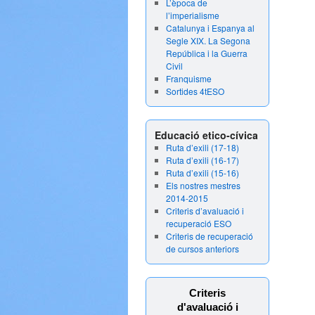
L’època de
l’imperialisme
Catalunya i Espanya al
Segle XIX. La Segona
República i la Guerra
Civil
Franquisme
Sortides 4tESO
Educació etico-cívica
Ruta d’exili (17-18)
Ruta d’exili (16-17)
Ruta d’exili (15-16)
Els nostres mestres
2014-2015
Criteris d’avaluació i
recuperació ESO
Criteris de recuperació
de cursos anteriors
Criteris
d'avaluació i