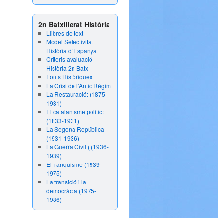
2n Batxillerat Història
Llibres de text
Model Selectivitat
Història d´Espanya
Criteris avaluació
Història 2n Batx
Fonts Històriques
La Crisi de l’Antic Règim
La Restauració: (1875-
1931)
El catalanisme polític:
(1833-1931)
La Segona República
(1931-1936)
La Guerra Civil ( (1936-
1939)
El franquisme (1939-
1975)
La transició i la
democràcia (1975-
1986)