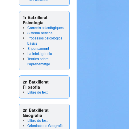
1r Batxillerat
Psicologia
Corrents psicològiques
Sistema nerviós
Processos psicològics
bàsics
El pensament
La intel.ligència
Teories sobre
l’aprenentatge
2n Batxillerat
Filosofia
Llibre de text
2n Batxillerat
Geografia
Llibre de text
Orientacions Geografia