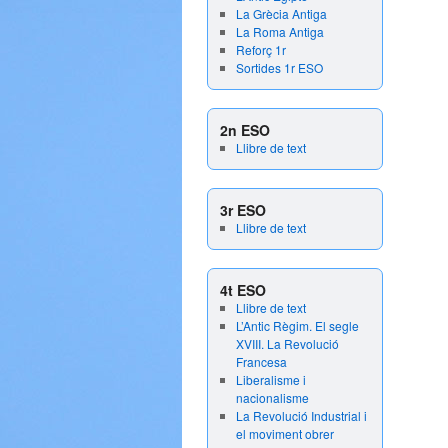
La Grècia Antiga
La Roma Antiga
Reforç 1r
Sortides 1r ESO
2n ESO
Llibre de text
3r ESO
Llibre de text
4t ESO
Llibre de text
L’Antic Règim. El segle
XVIII. La Revolució
Francesa
Liberalisme i
nacionalisme
La Revolució Industrial i
el moviment obrer