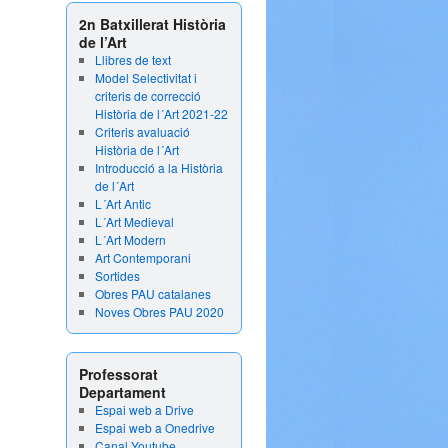
2n Batxillerat Història
de l’Art
Llibres de text
Model Selectivitat i
criteris de correcció
Història de l´Art 2021-22
Criteris avaluació
Història de l´Art
Introducció a la Història
de l´Art
L´Art Antic
L´Art Medieval
L´Art Modern
Art Contemporani
Sortides
Obres PAU catalanes
Noves Obres PAU 2020
Professorat
Departament
Espai web a Drive
Espai web a Onedrive
Canal Youtube