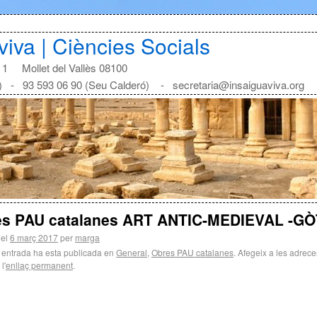
aviva | Ciències Socials
1 Mollet del Vallès 08100
) - 93 593 06 90 (Seu Calderó) - secretaria@insaiguaviva.org
es PAU catalanes ART ANTIC-MEDIEVAL -GÒ
 el
6 març 2017
per
marga
 entrada ha esta publicada en
General
,
Obres PAU catalanes
. Afegeix a les adrece
l'
enllaç permanent
.