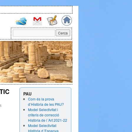
TIC
PAU
Com és la prova
d’Història de les PAU?
s
Model Selectivitat i
criteris de correcció
Història de l´Art 2021-22
Model Selectivitat
Història d´Espanya