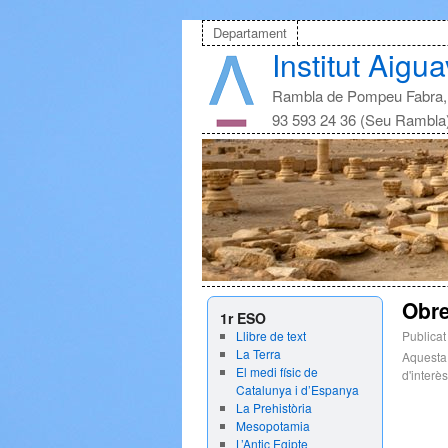
Departament
Institut Aigu
Rambla de Pompeu Fabra, 
93 593 24 36 (Seu Rambla
Obr
1r ESO
Llibre de text
Publicat
La Terra
Aquesta
El medi físic de
d'interès 
Catalunya i d’Espanya
La Prehistòria
Mesopotamia
L’Antic Egipte