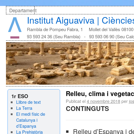
Departament
Institut Aiguaviva | Cièncie
Rambla de Pompeu Fabra, 1 Mollet del Vallès 08100
93 593 24 36 (Seu Rambla) - 93 593 06 90 (Seu Cal
Relleu, clima i vegeta
1r ESO
Publicat el
4 novembre 2018
per
jo
Llibre de text
CONTINGUTS
La Terra
El medi físic de
Catalunya i
d’Espanya
Relleu d’Espanya i d
La Prehistòria