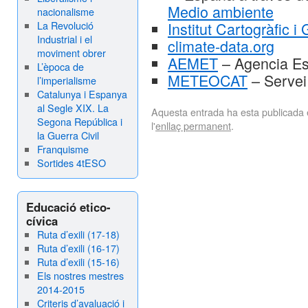
Medio ambiente
nacionalisme
La Revolució
Institut Cartogràfic 
Industrial i el
climate-data.org
moviment obrer
AEMET
– Agencia Es
L’època de
METEOCAT
– Servei
l’imperialisme
Catalunya i Espanya
al Segle XIX. La
Aquesta entrada ha esta publicada
Segona República i
l'
enllaç permanent
.
la Guerra Civil
Franquisme
Sortides 4tESO
Educació etico-
cívica
Ruta d’exili (17-18)
Ruta d’exili (16-17)
Ruta d’exili (15-16)
Els nostres mestres
2014-2015
Criteris d’avaluació i