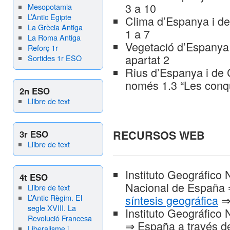
3 a 10
Mesopotamia
L’Antic Egipte
Clima d’Espanya i de
La Grècia Antiga
1 a 7
La Roma Antiga
Vegetació d’Espanya 
Reforç 1r
apartat 2
Sortides 1r ESO
Rius d’Espanya i de 
només 1.3 “Les conqu
2n ESO
Llibre de text
RECURSOS WEB
3r ESO
Llibre de text
Instituto Geográfico
4t ESO
Nacional de España
Llibre de text
L’Antic Règim. El
síntesis geográfica
⇒ 
segle XVIII. La
Instituto Geográfico
Revolució Francesa
⇒ España a través d
Liberalisme i