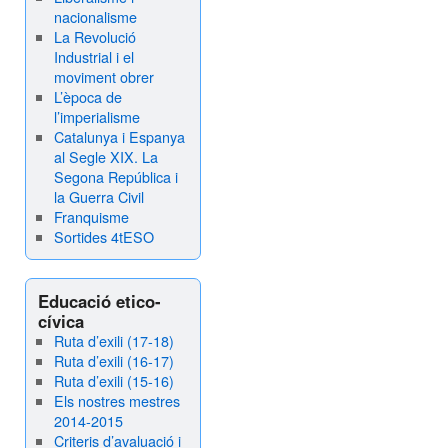
nacionalisme
La Revolució
Industrial i el
moviment obrer
L’època de
l’imperialisme
Catalunya i Espanya
al Segle XIX. La
Segona República i
la Guerra Civil
Franquisme
Sortides 4tESO
Educació etico-
cívica
Ruta d’exili (17-18)
Ruta d’exili (16-17)
Ruta d’exili (15-16)
Els nostres mestres
2014-2015
Criteris d’avaluació i