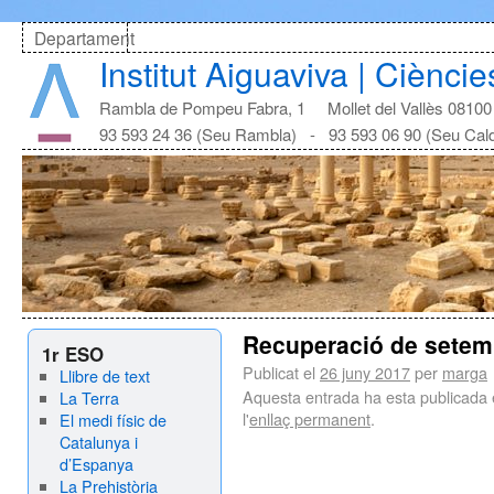
Departament
Institut Aiguaviva | Cièncie
Rambla de Pompeu Fabra, 1 Mollet del Vallès 08100
93 593 24 36 (Seu Rambla) - 93 593 06 90 (Seu Cal
Recuperació de setem
1r ESO
Publicat el
26 juny 2017
per
marga
Llibre de text
Aquesta entrada ha esta publicada
La Terra
l'
enllaç permanent
.
El medi físic de
Catalunya i
d’Espanya
La Prehistòria