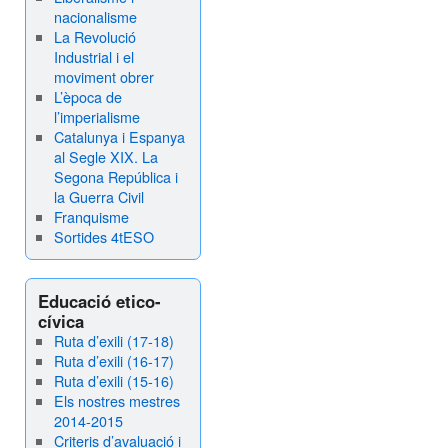
nacionalisme
La Revolució
Industrial i el
moviment obrer
L’època de
l’imperialisme
Catalunya i Espanya
al Segle XIX. La
Segona República i
la Guerra Civil
Franquisme
Sortides 4tESO
Educació etico-
cívica
Ruta d’exili (17-18)
Ruta d’exili (16-17)
Ruta d’exili (15-16)
Els nostres mestres
2014-2015
Criteris d’avaluació i