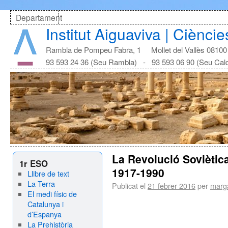
Departament
Institut Aiguaviva | Cièncie
Rambla de Pompeu Fabra, 1 Mollet del Vallès 08100
93 593 24 36 (Seu Rambla) - 93 593 06 90 (Seu Cal
La Revolució Soviètica
1r ESO
1917-1990
Llibre de text
La Terra
Publicat el
21 febrer 2016
per
marg
El medi físic de
Catalunya i
d’Espanya
La Prehistòria