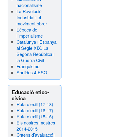
nacionalisme
La Revolució
Industrial i el
moviment obrer
L’època de
l’imperialisme
Catalunya i Espanya
al Segle XIX. La
Segona República i
la Guerra Civil
Franquisme
Sortides 4tESO
Educació etico-
cívica
Ruta d’exili (17-18)
Ruta d’exili (16-17)
Ruta d’exili (15-16)
Els nostres mestres
2014-2015
Criteris d’avaluació i