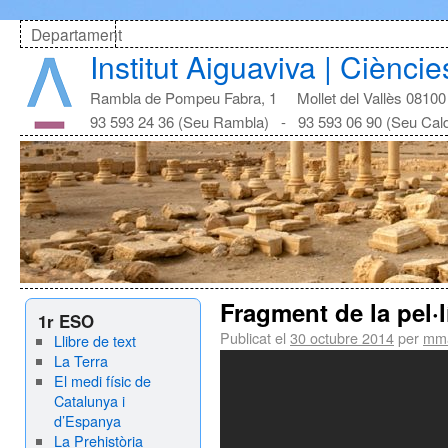
Departament
Institut Aiguaviva | Cièncie
Rambla de Pompeu Fabra, 1 Mollet del Vallès 08100
93 593 24 36 (Seu Rambla) - 93 593 06 90 (Seu Cal
Fragment de la pel·
1r ESO
Publicat el
30 octubre 2014
per
mm
Llibre de text
La Terra
El medi físic de
Catalunya i
d’Espanya
La Prehistòria