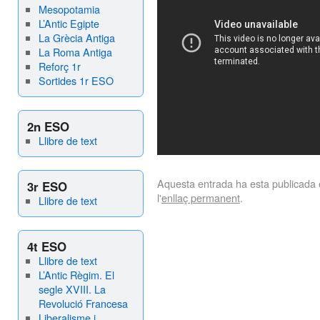
Mesopotamia
L’Antic Egipte
La Grècia Antiga
La Roma Antiga
Reforç 1r
Sortides 1r ESO
2n ESO
Llibre de text
Aquesta entrada ha esta publicada
3r ESO
l'
enllaç permanent
.
Llibre de text
4t ESO
Llibre de text
L’Antic Règim. El
segle XVIII. La
Revolució Francesa
Liberalisme i